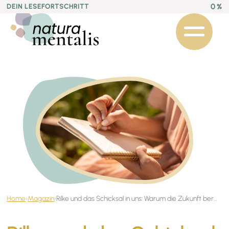
0 %
DEIN LESEFORTSCHRITT
Home
›
Magazin
›
Rilke und das Schicksal in uns: Warum die Zukunft bereits in uns wohnt, ehe wir sie leben