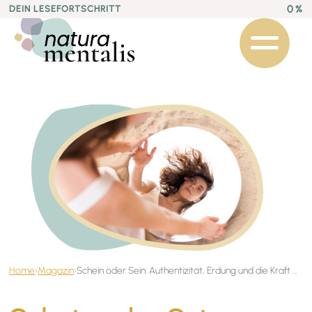
0 %
DEIN LESEFORTSCHRITT
Home
›
Magazin
›
Schein oder Sein: Authentizität, Erdung und die Kraft der Selbstwirksamkeit