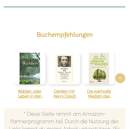
Buchempfehlungen
‹
›
Walden: oder
Denken mit
Die wertvolle
Doin
Leben in den
Henry David
Medizin des
Über
Wäldern
Thoreau
Waldes
Kunst
* Diese Seite nimmt am Amazon-
Partnerprogramm teil. Durch die Nutzung der
Links kannst du meine Arbeit unterstützen. (Es