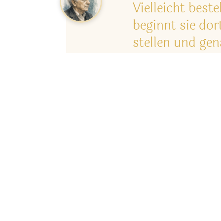
Vielleicht best
beginnt sie do
stellen und ge
Mehr auf Wikipedia
Ein Projekt von
digimedialoop.de