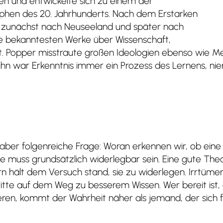
en und entwickelte sich zu einem der
sophen des 20. Jahrhunderts. Nach dem Erstarken
er zunächst nach Neuseeland und später nach
ne bekanntesten Werke über Wissenschaft,
ft. Popper misstraute großen Ideologien ebenso wie M
 ihn war Erkenntnis immer ein Prozess des Lernens, n
, aber folgenreiche Frage: Woran erkennen wir, ob ein
Sie muss grundsätzlich widerlegbar sein. Eine gute The
 hält dem Versuch stand, sie zu widerlegen. Irrtümer 
itte auf dem Weg zu besserem Wissen. Wer bereit is
ieren, kommt der Wahrheit näher als jemand, der sich fü