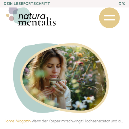
0 %
DEIN LESEFORTSCHRITT
Home
›
Magazin
›
Wenn der Körper mitschwingt: Hochsensibilität und die feinen Reaktionen auf Heilpflanzen