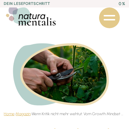
0 %
DEIN LESEFORTSCHRITT
Home
›
Magazin
›
Wenn Kritik nicht mehr wehtut: Vom Growth Mindset und der Freiheit, es nicht allen recht zu machen