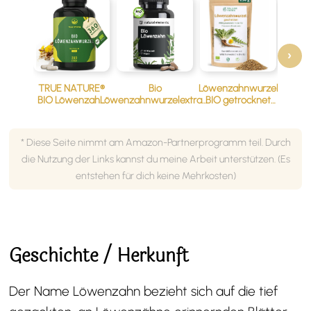
‹
›
TRUE NATURE®
Bio
Löwenzahnwurzel
BIO Löwenzahn
Löwenzahnwurzelextrakt
BIO getrocknet
Kapseln
Kapseln 1000mg 10:1, 120
250g von Balkan
hochdosiert, 360
Stk.
Herbs
Stk.
* Diese Seite nimmt am Amazon-Partnerprogramm teil. Durch
die Nutzung der Links kannst du meine Arbeit unterstützen. (Es
entstehen für dich keine Mehrkosten)
Geschichte / Herkunft
Der Name Löwenzahn bezieht sich auf die tief