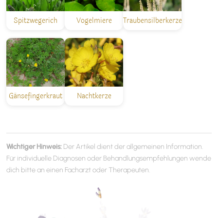
Spitzwegerich
Vogelmiere
Traubensilberkerze
Gänsefingerkraut
Nachtkerze
Wichtiger Hinweis:
Der Artikel dient der allgemeinen Information.
Für individuelle Diagnosen oder Behandlungsempfehlungen wende
dich bitte an einen Facharzt oder Therapeuten.