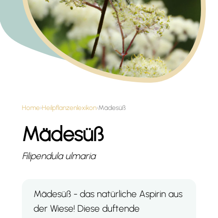
Home
›
Heilpflanzenlexikon
›
Mädesüß
Mädesüß
Filipendula ulmaria
Mädesüß - das natürliche Aspirin aus
der Wiese! Diese duftende