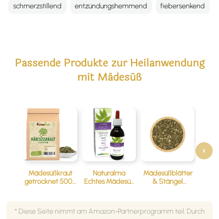
schmerzstillend
entzündungshemmend
fiebersenkend
Passende Produkte zur Heilanwendung
mit Mädesüß
‹
›
Mädesüßkraut
Naturalma
Mädesüßblätter
getrocknet 500g
Echtes Mädesüß
& Stängel
vom Achterhof
Alkoholfreier
Kräutertee
Urtinkturextrakt
getrocknet 75g
120ml
* Diese Seite nimmt am Amazon-Partnerprogramm teil. Durch