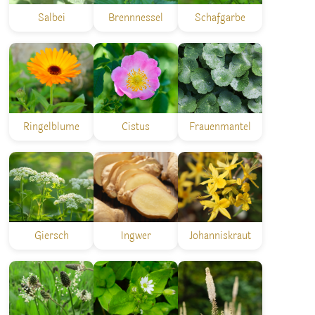
Salbei
Brennnessel
Schafgarbe
Ringelblume
Cistus
Frauenmantel
Giersch
Ingwer
Johanniskraut